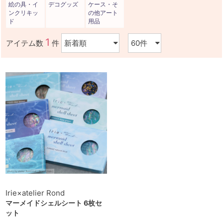
絵の具・イ
デコグッズ
ケース・そ
ンクリキッ
の他アート
ド
用品
1
アイテム数
件
Irie×atelier Rond
マーメイドシェルシート 6枚セ
ット