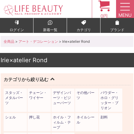
MENU
0円
ログイン
新着一覧
カテゴリ
ブランド
全商品
>
アート・デコレーション
> Irie×atelier Rond
Irie×atelier Rond
カテゴリから絞り込む
スタッズ・
チェーン・
デザインパ
その他パー
パウダー・
メタルパー
ワイヤー
ーツ・ビジ
ツ
ホロ・グリ
ツ
ューパーツ
ッター・ブ
リオン
シェル
押し花
ホイル・フ
ネイルシー
顔料
ィルム・テ
ル
ープ