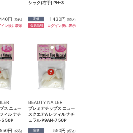
シック(右手) PH-3
440円
1,430円
定価
(税込)
(税込)
会員価格
グイン後に表示
ログイン後に表示
ILER
BEAUTY NAILER
プス ニュー
プレミアチップス ニュー
フィル ナチ
スクエアA レフィル ナチ
5 50P
ュラル P9AN-7 50P
550円
550円
定価
(税込)
(税込)