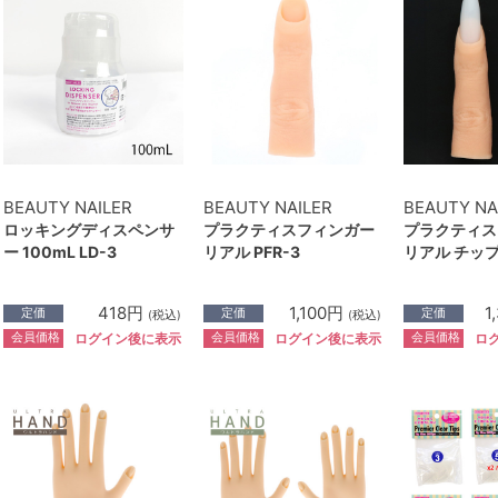
BEAUTY NAILER
BEAUTY NAILER
BEAUTY NA
ロッキングディスペンサ
プラクティスフィンガー
プラクティス
ー 100mL LD-3
リアル PFR-3
リアル チップ付
418円
1,100円
1
定価
定価
定価
(税込)
(税込)
会員価格
会員価格
会員価格
ログイン後に表示
ログイン後に表示
ロ