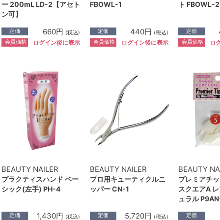
ー 200mL LD-2【アセト
FBOWL-1
ト FBOWL-2
ン可】
660円
440円
定価
定価
定価
(税込)
(税込)
会員価格
会員価格
会員価格
ログイン後に表示
ログイン後に表示
ロ
BEAUTY NAILER
BEAUTY NAILER
BEAUTY NA
プラクティスハンド ベー
プロ用キューティクルニ
プレミアチッ
シック(左手) PH-4
ッパー CN-1
スクエアA レ
ュラル P9AN-
1,430円
5,720円
定価
定価
定価
(税込)
(税込)