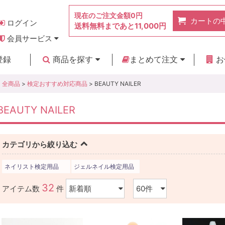
現在のご注文金額
0円
カートの
ログイン
送料無料まであと
11,000円
会員サービス
お得なポイント
実店舗のご紹介
よくあるご質問
ご利用ガイド
お問い合わせ
登録
商品を探す
まとめて注文
お
新着商品
カテゴリ
ブランド
お見積り
全商品
>
検定おすすめ対応商品
> BEAUTY NAILER
BEAUTY NAILER
カテゴリから絞り込む
ネイリスト検定用品
ジェルネイル検定用品
32
アイテム数
件