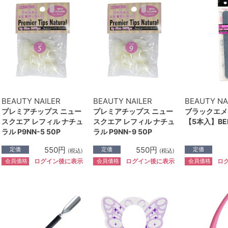
BEAUTY NAILER
BEAUTY NAILER
BEAUTY NA
プレミアチップス ニュー
プレミアチップス ニュー
ブラックエメ
スクエア レフィル ナチュ
スクエア レフィル ナチュ
【5本入】BEB
ラル P9NN-5 50P
ラル P9NN-9 50P
550円
550円
定価
定価
定価
(税込)
(税込)
会員価格
会員価格
会員価格
ログイン後に表示
ログイン後に表示
ロ