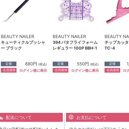
BEAUTY NAILER
BEAUTY NAILER
BEAUTY NA
キューティクルプッシャ
394 バタフライフォーム
チップカッタ
ー ブラック
レギュラー 100P BBH-1
TC-4
880円
550円
定価
定価
定価
(税込)
(税込)
会員価格
会員価格
会員価格
ログイン後に表示
ログイン後に表示
ロ
配送について
お支払について