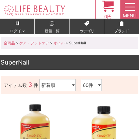
MENU
0円
ログイン
新着一覧
カテゴリ
ブランド
全商品
>
ケア・フットケア
>
オイル
> SuperNail
SuperNail
3
アイテム数
件