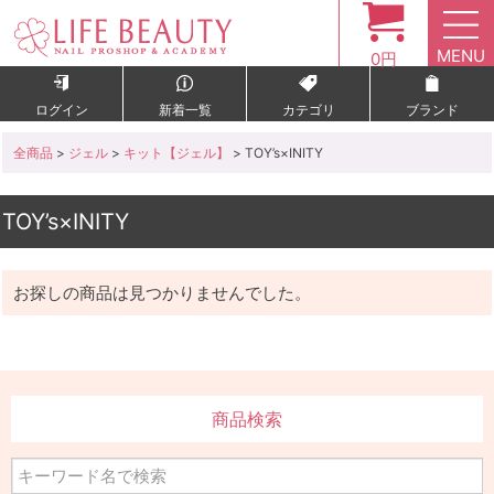
MENU
0円
ログイン
新着一覧
カテゴリ
ブランド
全商品
>
ジェル
>
キット【ジェル】
> TOY’s×INITY
TOY’s×INITY
お探しの商品は見つかりませんでした。
商品検索