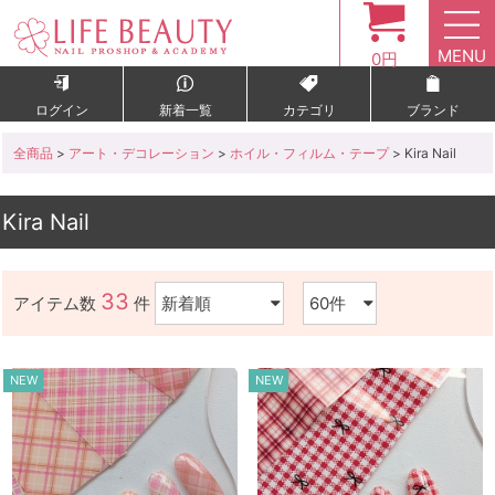
MENU
0円
ログイン
新着一覧
カテゴリ
ブランド
全商品
>
アート・デコレーション
>
ホイル・フィルム・テープ
> Kira Nail
Kira Nail
33
アイテム数
件
NEW
NEW