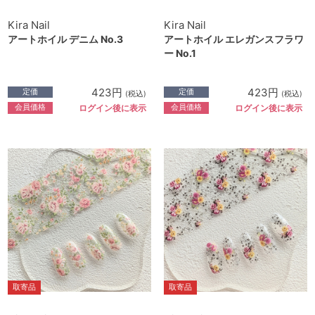
Kira Nail
Kira Nail
アートホイル デニム No.3
アートホイル エレガンスフラワ
ー No.1
423円
423円
定価
定価
(税込)
(税込)
会員価格
会員価格
ログイン後に表示
ログイン後に表示
取寄品
取寄品