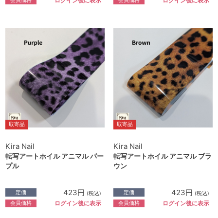
ログイン後に表示
ログイン後に表示
取寄品
取寄品
Kira Nail
Kira Nail
転写アートホイル アニマル パー
転写アートホイル アニマル ブラ
プル
ウン
423円
423円
定価
定価
(税込)
(税込)
会員価格
会員価格
ログイン後に表示
ログイン後に表示