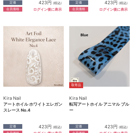
423円
423円
定価
定価
(税込)
(税込)
会員価格
会員価格
ログイン後に表示
ログイン後に表示
取寄品
Kira Nail
Kira Nail
アートホイル ホワイトエレガン
転写アートホイル アニマル ブル
スレース No.4
ー
423円
423円
定価
定価
(税込)
(税込)
会員価格
会員価格