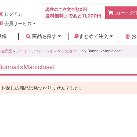
現在のご注文金額
0円
カートの
ログイン
送料無料まであと
11,000円
会員サービス
お得なポイント
実店舗のご紹介
よくあるご質問
ご利用ガイド
お問い合わせ
登録
商品を探す
まとめて注文
お
新着商品
カテゴリ
ブランド
お見積り
全商品
>
アート・デコレーション
>
その他パーツ
> Bonnail×Manicloset
Bonnail×Manicloset
お探しの商品は見つかりませんでした。