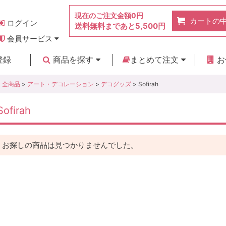
現在のご注文金額
0円
カートの
ログイン
送料無料まであと
5,500円
会員サービス
お得なポイント
実店舗のご紹介
よくあるご質問
ご利用ガイド
お問い合わせ
登録
商品を探す
まとめて注文
お
新着商品
カテゴリ
ブランド
お見積り
全商品
>
アート・デコレーション
>
デコグッズ
> Sofirah
Sofirah
お探しの商品は見つかりませんでした。