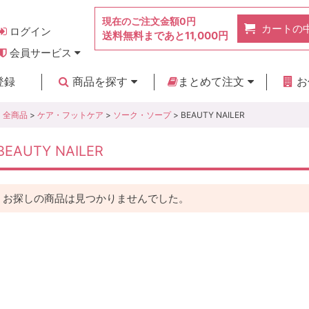
現在のご注文金額
0円
カートの
ログイン
送料無料まであと
11,000円
会員サービス
お得なポイント
実店舗のご紹介
よくあるご質問
ご利用ガイド
お問い合わせ
登録
商品を探す
まとめて注文
お
新着商品
カテゴリ
ブランド
お見積り
全商品
>
ケア・フットケア
>
ソーク・ソープ
> BEAUTY NAILER
BEAUTY NAILER
お探しの商品は見つかりませんでした。