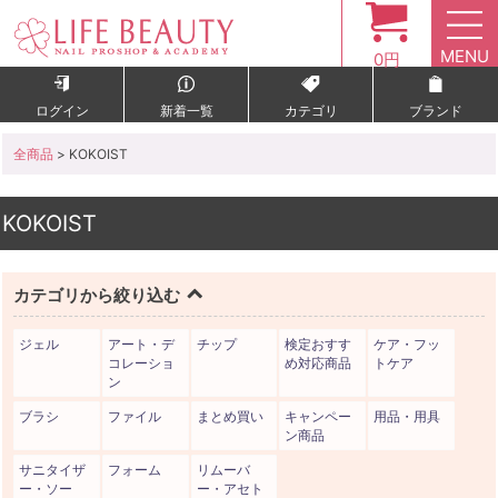
MENU
0円
ログイン
新着一覧
カテゴリ
ブランド
全商品
> KOKOIST
KOKOIST
カテゴリから絞り込む
ジェル
アート・デ
チップ
検定おすす
ケア・フッ
コレーショ
め対応商品
トケア
ン
ブラシ
ファイル
まとめ買い
キャンペー
用品・用具
ン商品
サニタイザ
フォーム
リムーバ
ー・ソー
ー・アセト