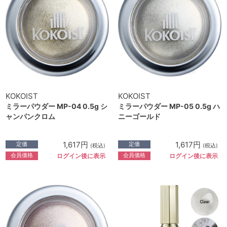
KOKOIST
KOKOIST
ミラーパウダー MP-04 0.5g シ
ミラーパウダー MP-05 0.5g ハ
ャンパンクロム
ニーゴールド
1,617円
1,617円
定価
定価
(税込)
(税込)
会員価格
会員価格
ログイン後に表示
ログイン後に表示