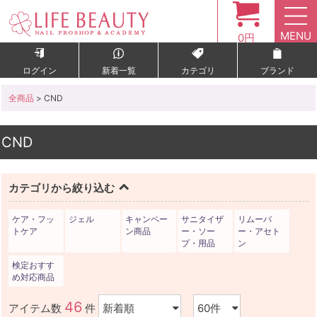
MENU
0円
ログイン
新着一覧
カテゴリ
ブランド
全商品
> CND
CND
カテゴリから絞り込む
ケア・フッ
ジェル
キャンペー
サニタイザ
リムーバ
トケア
ン商品
ー・ソー
ー・アセト
プ・用品
ン
検定おすす
め対応商品
46
アイテム数
件