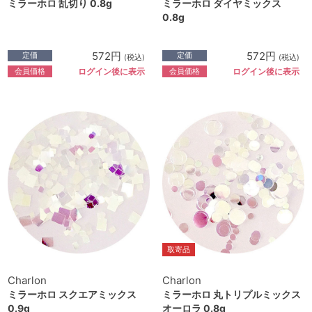
ミラーホロ 乱切り 0.8g
ミラーホロ ダイヤミックス
0.8g
572円
572円
定価
定価
(税込)
(税込)
会員価格
会員価格
ログイン後に表示
ログイン後に表示
取寄品
Charlon
Charlon
ミラーホロ スクエアミックス
ミラーホロ 丸トリプルミックス
0.9g
オーロラ 0.8g