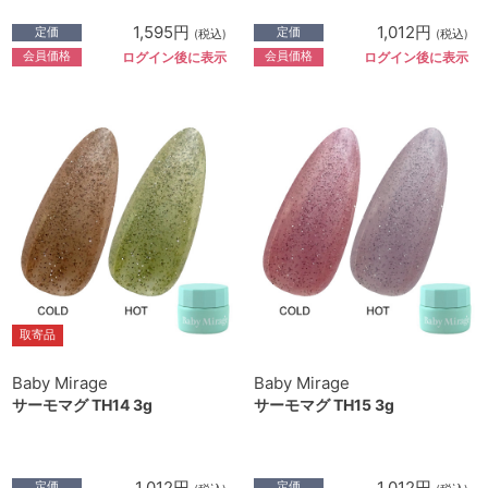
1,595円
1,012円
定価
定価
(税込)
(税込)
会員価格
会員価格
ログイン後に表示
ログイン後に表示
取寄品
Baby Mirage
Baby Mirage
サーモマグ TH14 3g
サーモマグ TH15 3g
1,012円
1,012円
定価
定価