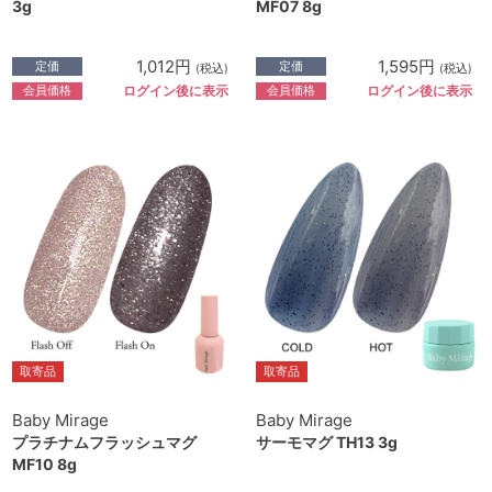
3g
MF07 8g
1,012円
1,595円
定価
定価
(税込)
(税込)
会員価格
会員価格
ログイン後に表示
ログイン後に表示
取寄品
取寄品
Baby Mirage
Baby Mirage
プラチナムフラッシュマグ
サーモマグ TH13 3g
MF10 8g