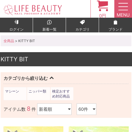
MENU
0円
ログイン
新着一覧
カテゴリ
ブランド
全商品
> KITTY BIT
KITTY BIT
カテゴリから絞り込む
マシーン
ニッパー類
検定おすす
め対応商品
8
アイテム数
件