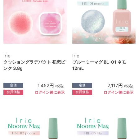
Irie
Irie
クッショングラデパクト 初恋ピ
ブルーミーマグ BL-01 ネモ
ンク 3.8g
12mL
1,452円
2,117円
定価
定価
(税込)
(税込)
会員価格
会員価格
ログイン後に表示
ログイン後に表示