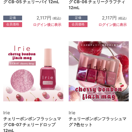
グ CB-05 チェリーパイ 12mL
グ CB-06 チェリークラフティ
12mL
2,117円
2,117円
定価
定価
(税込)
(税込)
会員価格
会員価格
ログイン後に表示
ログイン後に表示
Irie
Irie
チェリーボンボンフラッシュマ
チェリーボンボンフラッシュマ
グ CB-07 チェリードロップ
グ 7色セット
12mL