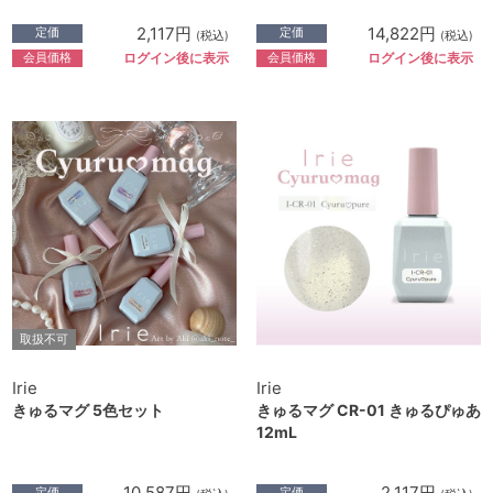
2,117円
14,822円
定価
定価
(税込)
(税込)
会員価格
会員価格
ログイン後に表示
ログイン後に表示
取扱不可
Irie
Irie
きゅるマグ 5色セット
きゅるマグ CR-01 きゅるぴゅあ
12mL
10,587円
2,117円
定価
定価