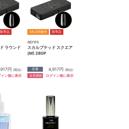
取寄品
SALE対象外
取寄品
apres
ド ラウンド
スカルプテッド スクエア
(M) 280P
,917円
4,917円
定価
(税込)
(税込)
会員価格
グイン後に表示
ログイン後に表示