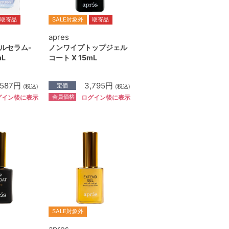
取寄品
SALE対象外
取寄品
apres
ルセラム-
ノンワイプトップジェル
mL
コート X 15mL
,587円
3,795円
定価
(税込)
(税込)
会員価格
グイン後に表示
ログイン後に表示
SALE対象外
apres