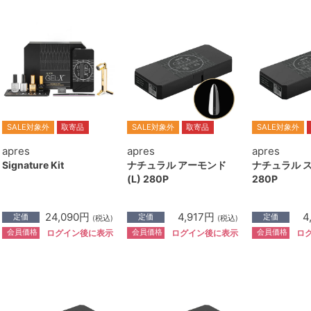
SALE対象外
取寄品
SALE対象外
取寄品
SALE対象外
apres
apres
apres
Signature Kit
ナチュラル アーモンド
ナチュラル ス
(L) 280P
280P
24,090円
4,917円
4
定価
定価
定価
(税込)
(税込)
会員価格
会員価格
会員価格
ログイン後に表示
ログイン後に表示
ロ