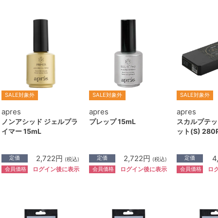
SALE対象外
SALE対象外
SALE対象外
apres
apres
apres
ノンアシッド ジェルプラ
プレップ 15mL
スカルプテッ
イマー 15mL
ット(S) 280
2,722円
2,722円
4
定価
定価
定価
(税込)
(税込)
会員価格
会員価格
会員価格
ログイン後に表示
ログイン後に表示
ロ