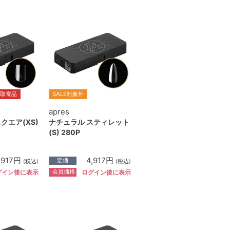
取寄品
SALE対象外
apres
クエア(XS)
ナチュラル スティレット
(S) 280P
,917円
4,917円
定価
(税込)
(税込)
会員価格
グイン後に表示
ログイン後に表示