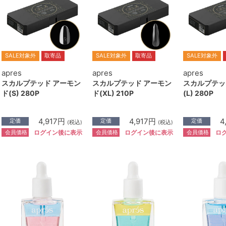
SALE対象外
取寄品
SALE対象外
取寄品
SALE対象外
apres
apres
apres
スカルプテッド アーモン
スカルプテッド アーモン
スカルプテッ
ド(S) 280P
ド(XL) 210P
(L) 280P
4,917円
4,917円
4
定価
定価
定価
(税込)
(税込)
会員価格
会員価格
会員価格
ログイン後に表示
ログイン後に表示
ロ