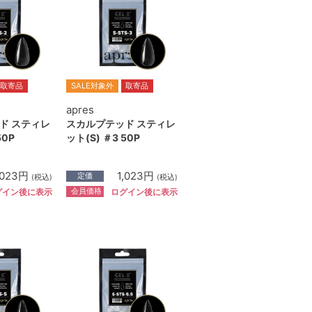
取寄品
SALE対象外
取寄品
apres
ド スティレ
スカルプテッド スティレ
50P
ット(S) ＃3 50P
,023円
1,023円
定価
(税込)
(税込)
会員価格
グイン後に表示
ログイン後に表示