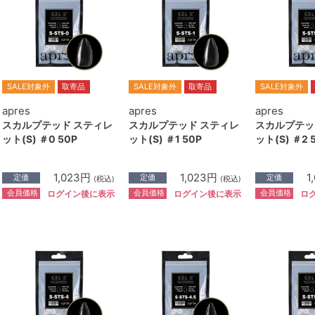
SALE対象外
取寄品
SALE対象外
取寄品
SALE対象外
apres
apres
apres
スカルプテッド スティレ
スカルプテッド スティレ
スカルプテッ
ット(S) ＃0 50P
ット(S) ＃1 50P
ット(S) ＃2 
1,023円
1,023円
1
定価
定価
定価
(税込)
(税込)
会員価格
会員価格
会員価格
ログイン後に表示
ログイン後に表示
ロ