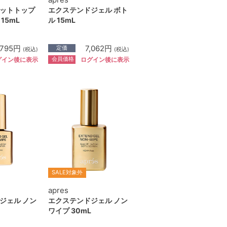
ットトップ
エクステンドジェル ボト
15mL
ル 15mL
,795円
7,062円
定価
(税込)
(税込)
会員価格
グイン後に表示
ログイン後に表示
SALE対象外
apres
ジェル ノン
エクステンドジェル ノン
ワイプ 30mL