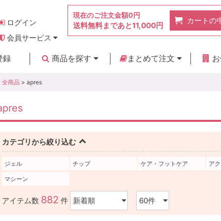
現在のご注文金額
0円
カートの
ログイン
送料無料まであと
11,000円
会員サービス
お得なポイント
実店舗のご紹介
よくあるご質問
ご利用ガイド
お問い合わせ
登録
商品を探す
まとめて注文
お
新着商品
カテゴリ
ブランド
お見積り
全商品
> apres
apres
カテゴリから絞り込む
ジェル
チップ
ケア・フットケア
アク
マシーン
882
アイテム数
件