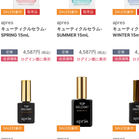
SALE対象外
取寄品
SALE対象外
取寄品
SALE対象外
apres
apres
apres
キューティクルセラム-
キューティクルセラム-
キューティク
SPRING 15mL
SUMMER 15mL
WINTER 15
4,587円
4,587円
4
定価
定価
定価
(税込)
(税込)
会員価格
会員価格
会員価格
ログイン後に表示
ログイン後に表示
ロ
SALE対象外
SALE対象外
SALE対象外
apres
apres
apres