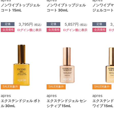
ノンワイプトップジェル
ノンワイプトップジェル
ノンワイプマ
コート 15mL
コート 30mL
ジェルコート 
3,795円
5,857円
3
定価
定価
定価
(税込)
(税込)
会員価格
会員価格
会員価格
ログイン後に表示
ログイン後に表示
ロ
SALE対象外
SALE対象外
SALE対象外
apres
apres
apres
エクステンドジェル ボト
エクステンドジェル セン
エクステンド
ル 30mL
シティブ 15mL
ワイプ 15mL