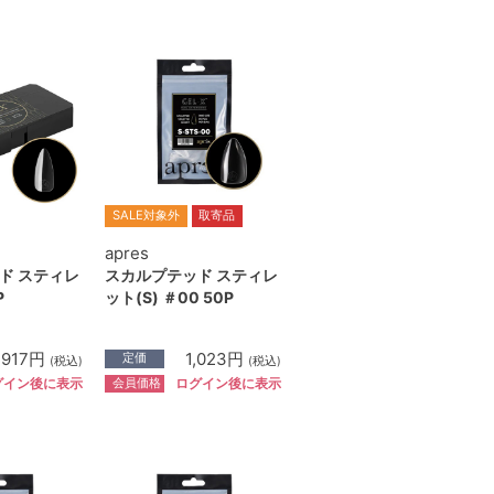
SALE対象外
取寄品
apres
ド スティレ
スカルプテッド スティレ
P
ット(S) ＃00 50P
,917円
1,023円
定価
(税込)
(税込)
会員価格
グイン後に表示
ログイン後に表示