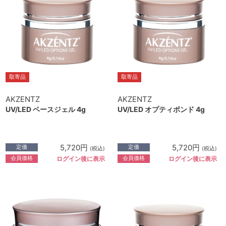
取寄品
取寄品
AKZENTZ
AKZENTZ
UV/LED ベースジェル 4g
UV/LED オプティボンド 4g
5,720円
5,720円
定価
定価
(税込)
(税込)
会員価格
会員価格
ログイン後に表示
ログイン後に表示