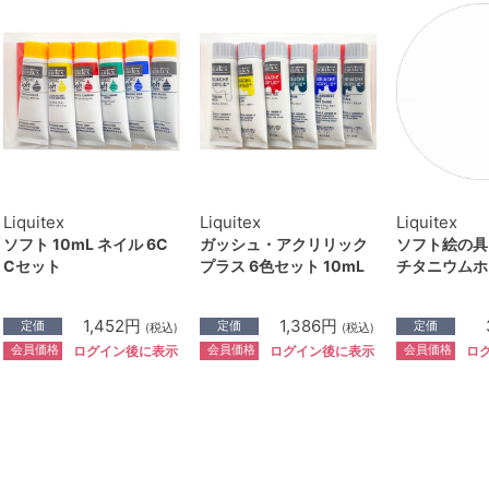
Liquitex
Liquitex
Liquitex
ソフト 10mL ネイル 6C
ガッシュ・アクリリック
ソフト絵の具 2
Cセット
プラス 6色セット 10mL
チタニウムホ
1,452円
1,386円
定価
定価
定価
(税込)
(税込)
会員価格
会員価格
会員価格
ログイン後に表示
ログイン後に表示
ロ