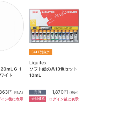
SALE対象外
Liquitex
0mL G-1
ソフト絵の具13色セット
ワイト
10mL
363円
1,870円
定価
(税込)
(税込)
会員価格
グイン後に表示
ログイン後に表示