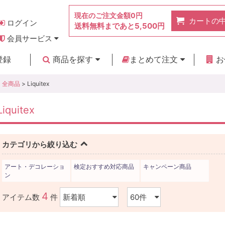
現在のご注文金額
0円
カートの
ログイン
送料無料まであと
5,500円
会員サービス
お得なポイント
実店舗のご紹介
よくあるご質問
ご利用ガイド
お問い合わせ
登録
商品を探す
まとめて注文
お
新着商品
カテゴリ
ブランド
お見積り
全商品
> Liquitex
Liquitex
カテゴリから絞り込む
アート・デコレーショ
検定おすすめ対応商品
キャンペーン商品
ン
4
アイテム数
件