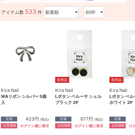
533
アイテム数
件
取寄品
取寄品
Kira Nail
Kira Nail
Kira Nail
WAリボン シルバー 5個
Lボタン ベルーサ シェル
Lボタン ベル
入
ブラック 2P
ホワイト 2P
423円
677円
定価
定価
定価
(税込)
(税込)
会員価格
会員価格
会員価格
ログイン後に表示
ログイン後に表示
ロ