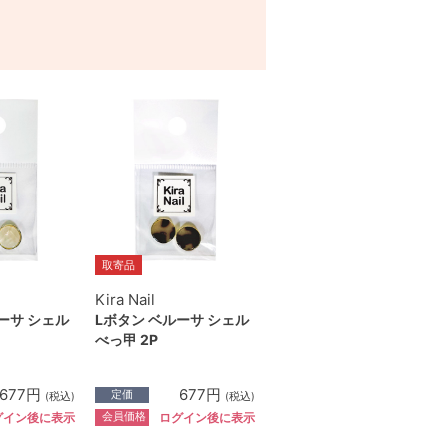
取寄品
Kira Nail
ーサ シェル
Lボタン ベルーサ シェル
べっ甲 2P
677円
677円
定価
(税込)
(税込)
会員価格
グイン後に表示
ログイン後に表示