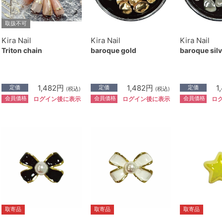
取扱不可
Kira Nail
Kira Nail
Kira Nail
Triton chain
baroque gold
baroque silv
1,482円
1,482円
1
定価
定価
定価
(税込)
(税込)
会員価格
会員価格
会員価格
ログイン後に表示
ログイン後に表示
ロ
取寄品
取寄品
取寄品