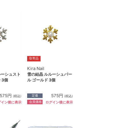
取寄品
Kira Nail
ルーシュスト
雪の結晶 ルルーシュパー
 3個
ル ゴールド 3個
575円
575円
定価
(税込)
(税込)
会員価格
グイン後に表示
ログイン後に表示