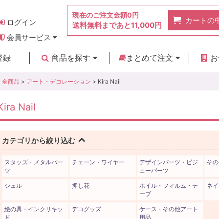
現在のご注文金額
0円
カートの
ログイン
送料無料まであと
11,000円
会員サービス
お得なポイント
実店舗のご紹介
よくあるご質問
ご利用ガイド
お問い合わせ
登録
商品を探す
まとめて注文
お
新着商品
カテゴリ
ブランド
お見積り
全商品
>
アート・デコレーション
> Kira Nail
Kira Nail
カテゴリから絞り込む
スタッズ・メタルパー
チェーン・ワイヤー
デザインパーツ・ビジ
その
ツ
ューパーツ
シェル
押し花
ホイル・フィルム・テ
ネイ
ープ
絵の具・インクリキッ
デコグッズ
ケース・その他アート
ド
用品