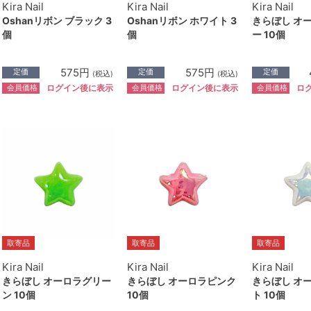
Kira Nail
Kira Nail
Kira Nail
Oshanリボン ブラック 3
Oshanリボン ホワイト 3
きらぼし オ
個
個
ー 10個
575円
575円
定価
定価
定価
(税込)
(税込)
会員価格
会員価格
会員価格
ログイン後に表示
ログイン後に表示
ロ
取寄品
取寄品
取寄品
Kira Nail
Kira Nail
Kira Nail
きらぼし オーロラグリー
きらぼし オーロラピンク
きらぼし オ
ン 10個
10個
ト 10個