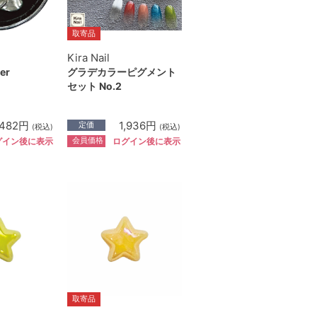
取寄品
Kira Nail
er
グラデカラーピグメント
セット No.2
,482円
1,936円
定価
(税込)
(税込)
会員価格
グイン後に表示
ログイン後に表示
取寄品