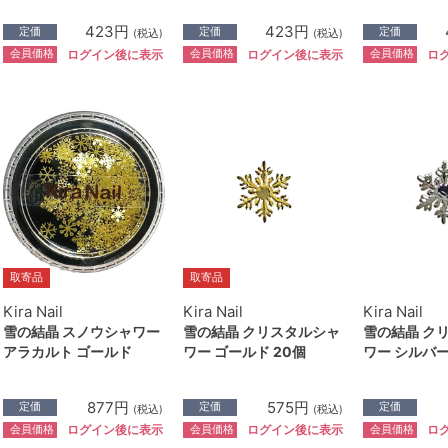
423円
423円
定価
定価
定価
(税込)
(税込)
会員価格
会員価格
会員価格
ログイン後に表示
ログイン後に表示
ロ
取寄品
取寄品
Kira Nail
Kira Nail
Kira Nail
雪の結晶 スノウシャワー
雪の結晶 クリスタルシャ
雪の結晶 ク
アラカルト ゴールド
ワー ゴールド 20個
ワー シルバー
877円
575円
定価
定価
定価
(税込)
(税込)
会員価格
会員価格
会員価格
ログイン後に表示
ログイン後に表示
ロ