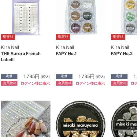
取寄品
取寄品
取寄品
Kira Nail
Kira Nail
Kira Nail
THE Aurora French
FAPY No.1
FAPY No.2
LabelⅡ
1,785円
1,785円
1
定価
定価
定価
(税込)
(税込)
会員価格
会員価格
会員価格
ログイン後に表示
ログイン後に表示
ロ