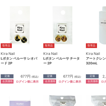
取寄品
取寄品
取寄品
Kira Nail
Kira Nail
Kira Nail
Lボタン ベルーサ レオパ
Lボタン ベルーサ チータ
アートクレン
ード 2P
ー 2P
320mL
677円
677円
2
定価
定価
定価
(税込)
(税込)
会員価格
会員価格
会員価格
ログイン後に表示
ログイン後に表示
ロ