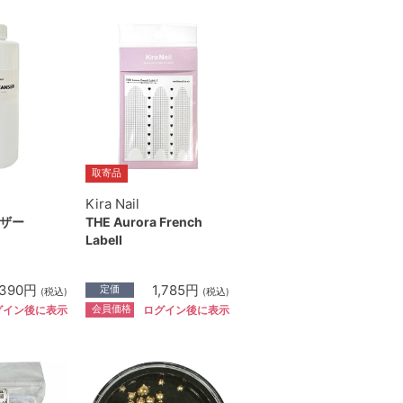
取寄品
Kira Nail
ザー
THE Aurora French
LabelⅠ
,390円
1,785円
定価
(税込)
(税込)
会員価格
グイン後に表示
ログイン後に表示