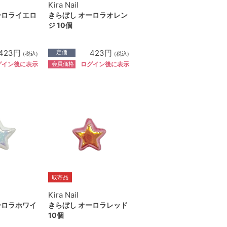
Kira Nail
ーロライエロ
きらぼし オーロラオレン
ジ 10個
423円
423円
定価
(税込)
(税込)
会員価格
グイン後に表示
ログイン後に表示
取寄品
Kira Nail
ーロラホワイ
きらぼし オーロラレッド
10個