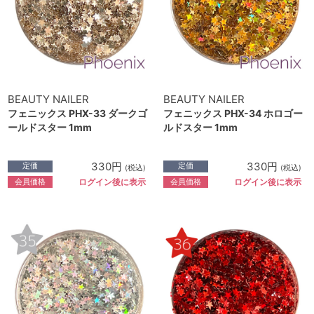
BEAUTY NAILER
BEAUTY NAILER
フェニックス PHX-33 ダークゴ
フェニックス PHX-34 ホロゴー
ールドスター 1mm
ルドスター 1mm
330円
330円
定価
定価
(税込)
(税込)
会員価格
会員価格
ログイン後に表示
ログイン後に表示