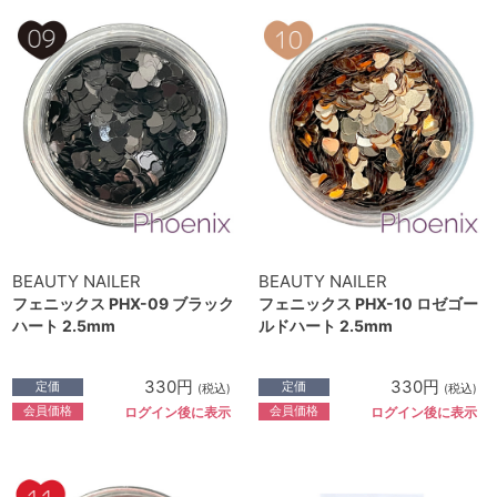
BEAUTY NAILER
BEAUTY NAILER
フェニックス PHX-09 ブラック
フェニックス PHX-10 ロゼゴー
ハート 2.5mm
ルドハート 2.5mm
330円
330円
定価
定価
(税込)
(税込)
会員価格
会員価格
ログイン後に表示
ログイン後に表示