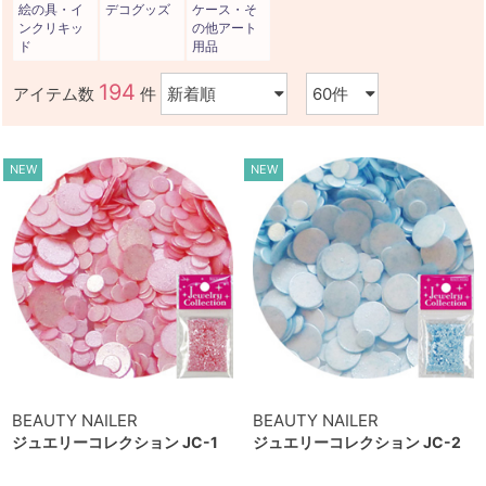
絵の具・イ
デコグッズ
ケース・そ
ンクリキッ
の他アート
ド
用品
194
アイテム数
件
NEW
NEW
BEAUTY NAILER
BEAUTY NAILER
ジュエリーコレクション JC-1
ジュエリーコレクション JC-2