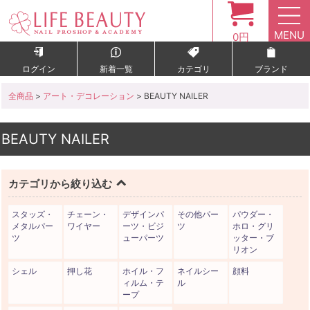
MENU
0円
ログイン
新着一覧
カテゴリ
ブランド
全商品
>
アート・デコレーション
> BEAUTY NAILER
BEAUTY NAILER
カテゴリから絞り込む
スタッズ・
チェーン・
デザインパ
その他パー
パウダー・
メタルパー
ワイヤー
ーツ・ビジ
ツ
ホロ・グリ
ツ
ューパーツ
ッター・ブ
リオン
シェル
押し花
ホイル・フ
ネイルシー
顔料
ィルム・テ
ル
ープ