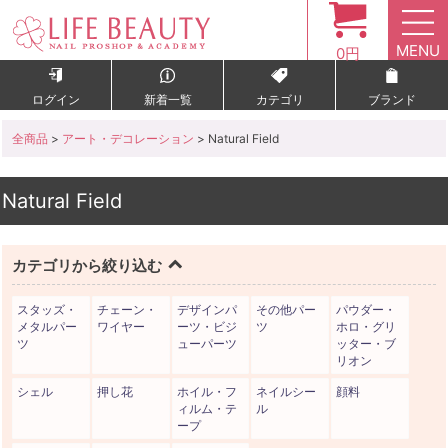
MENU
0円
ログイン
新着一覧
カテゴリ
ブランド
全商品
>
アート・デコレーション
> Natural Field
Natural Field
カテゴリから絞り込む
スタッズ・
チェーン・
デザインパ
その他パー
パウダー・
メタルパー
ワイヤー
ーツ・ビジ
ツ
ホロ・グリ
ツ
ューパーツ
ッター・ブ
リオン
シェル
押し花
ホイル・フ
ネイルシー
顔料
ィルム・テ
ル
ープ