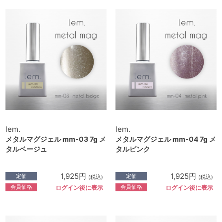
lem.
lem.
メタルマグジェル mm-03 7g メ
メタルマグジェル mm-04 7g メ
タルベージュ
タルピンク
1,925円
1,925円
定価
定価
(税込)
(税込)
会員価格
会員価格
ログイン後に表示
ログイン後に表示