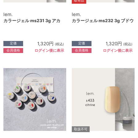
取寄品
lem.
lem.
カラージェル ms231 3g アカ
カラージェル ms232 3g ブドウ
1,320円
1,320円
定価
定価
(税込)
(税込)
会員価格
会員価格
ログイン後に表示
ログイン後に表示
取扱不可