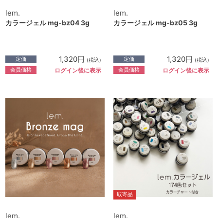
lem.
lem.
カラージェル mg-bz04 3g
カラージェル mg-bz05 3g
1,320円
1,320円
定価
定価
(税込)
(税込)
会員価格
会員価格
ログイン後に表示
ログイン後に表示
取寄品
lem.
lem.