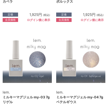
カペラ
ポルックス
1,925円
1,925円
定価
定価
(税込)
(税込)
会員価格
会員価格
ログイン後に表示
ログイン後に表示
lem.
lem.
ミルキーマグジェル my-03 7g
ミルキーマグジェル my-04 7g
リゲル
ベテルギウス