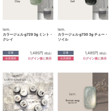
lem.
lem.
カラージェル g729 3g ミント・
カラージェル g730 3g チェー・
クレイ
ソイル
1,485円
1,485円
定価
定価
(税込)
(税込)
会員価格
会員価格
ログイン後に表示
ログイン後に表示