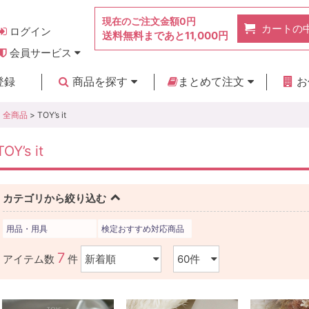
現在のご注文金額
0円
カートの
ログイン
送料無料まであと
11,000円
会員サービス
お得なポイント
実店舗のご紹介
よくあるご質問
ご利用ガイド
お問い合わせ
登録
商品を探す
まとめて注文
お
新着商品
カテゴリ
ブランド
お見積り
全商品
> TOY’s it
TOY’s it
カテゴリから絞り込む
用品・用具
検定おすすめ対応商品
7
アイテム数
件