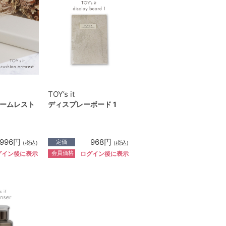
TOY’s it
ームレスト
ディスプレーボード 1
,996円
968円
定価
(税込)
(税込)
会員価格
グイン後に表示
ログイン後に表示