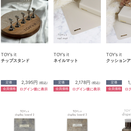
TOY’s it
TOY’s it
TOY’s it
チップスタンド
ネイルマット
クッションア
2,395円
2,178円
1
定価
定価
定価
(税込)
(税込)
会員価格
会員価格
会員価格
ログイン後に表示
ログイン後に表示
ロ