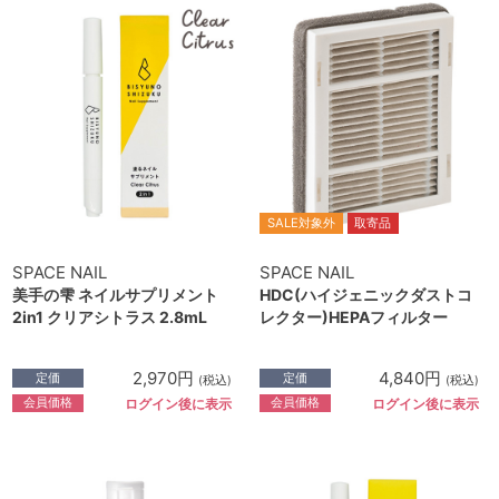
SALE対象外
取寄品
SPACE NAIL
SPACE NAIL
美手の雫 ネイルサプリメント
HDC(ハイジェニックダストコ
2in1 クリアシトラス 2.8mL
レクター)HEPAフィルター
2,970円
4,840円
定価
定価
(税込)
(税込)
会員価格
会員価格
ログイン後に表示
ログイン後に表示