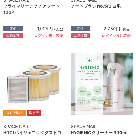
プライマリーチップ アソート
アートブラシ No.5/0 白毛
100P
1,925円
2,750円
定価
定価
(税込)
(税込)
会員価格
会員価格
ログイン後に表示
ログイン後に表示
SALE対象外
取寄品
SPACE NAIL
SPACE NAIL
HDC(ハイジェニックダストコ
HYGIENICクリーナー 300mL