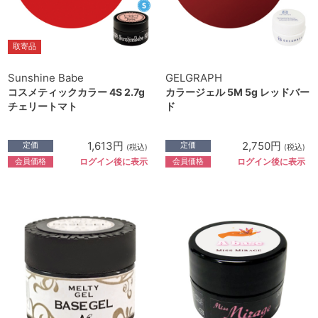
取寄品
Sunshine Babe
GELGRAPH
コスメティックカラー 4S 2.7g
カラージェル 5M 5g レッドバー
チェリートマト
ド
1,613円
2,750円
定価
定価
(税込)
(税込)
会員価格
会員価格
ログイン後に表示
ログイン後に表示