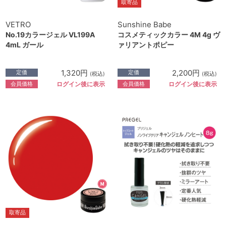
取寄品
VETRO
Sunshine Babe
No.19カラージェル VL199A
コスメティックカラー 4M 4g ヴ
4mL ガール
ァリアントポピー
1,320円
2,200円
定価
定価
(税込)
(税込)
会員価格
会員価格
ログイン後に表示
ログイン後に表示
取寄品