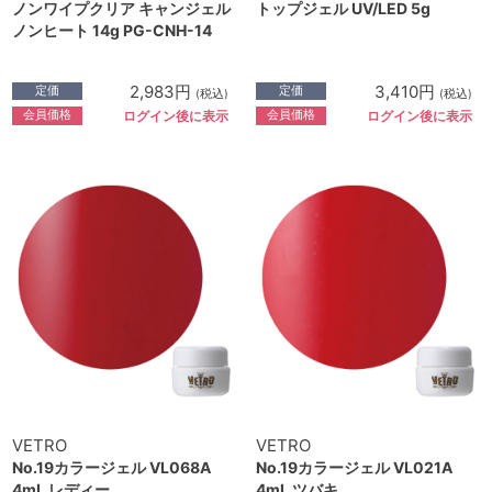
ノンワイプクリア キャンジェル
トップジェル UV/LED 5g
ノンヒート 14g PG-CNH-14
2,983円
3,410円
定価
定価
(税込)
(税込)
会員価格
会員価格
ログイン後に表示
ログイン後に表示
VETRO
VETRO
No.19カラージェル VL068A
No.19カラージェル VL021A
4mL レディー
4mL ツバキ