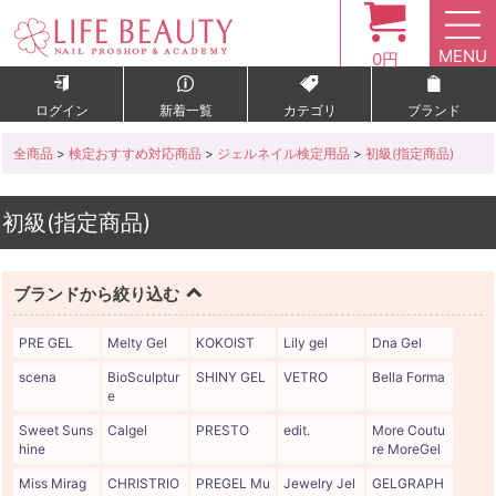
MENU
0円
ログイン
新着一覧
カテゴリ
ブランド
全商品
>
検定おすすめ対応商品
>
ジェルネイル検定用品
>
初級(指定商品)
初級(指定商品)
ブランドから絞り込む
PRE GEL
Melty Gel
KOKOIST
Lily gel
Dna Gel
scena
BioSculptur
SHINY GEL
VETRO
Bella Forma
e
Sweet Suns
Calgel
PRESTO
edit.
More Coutu
hine
re MoreGel
Miss Mirag
CHRISTRIO
PREGEL Mu
Jewelry Jel
GELGRAPH