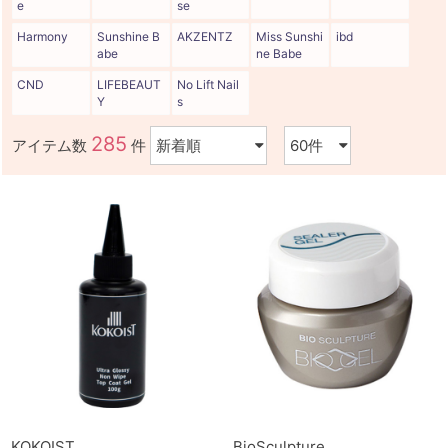
e
se
Harmony
Sunshine B
AKZENTZ
Miss Sunshi
ibd
abe
ne Babe
CND
LIFEBEAUT
No Lift Nail
Y
s
285
アイテム数
件
KOKOIST
BioSculpture